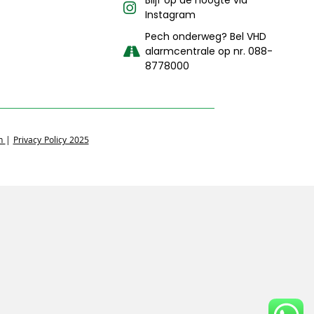
Blijf op de hoogte via
Instagram
Pech onderweg? Bel VHD
alarmcentrale op nr. 088-
8778000
en
|
Privacy Policy 2025