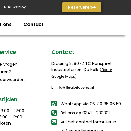
Nieuwsblog
Reserveren
r ons
Contact
ervice
Contact
Draaiing 3, 8072 TC Nunspeet
e vragen
Industrieterrein De Kolk (
Route
uren?
)
Google Maps
oorwaarden
E:
info@flexibelopweg.nl
tijden
WhatsApp via 06-30 85 06 50
8:00 – 17:00
Bel ons op 0341 - 230301
:00 – 12:00
Vul het contactformulier in
loten