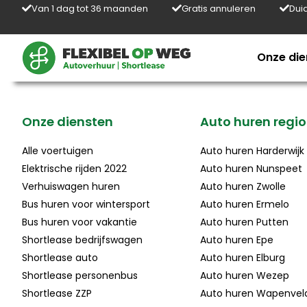
Van 1 dag tot 36 maanden
Gratis annuleren
Duid
Onze die
Onze diensten
Auto huren regio
Alle voertuigen
Auto huren Harderwijk
Elektrische rijden 2022
Auto huren Nunspeet
Verhuiswagen huren
Auto huren Zwolle
Bus huren voor wintersport
Auto huren Ermelo
Bus huren voor vakantie
Auto huren Putten
Shortlease bedrijfswagen
Auto huren Epe
Shortlease auto
Auto huren Elburg
Shortlease personenbus
Auto huren Wezep
Shortlease ZZP
Auto huren Wapenvel