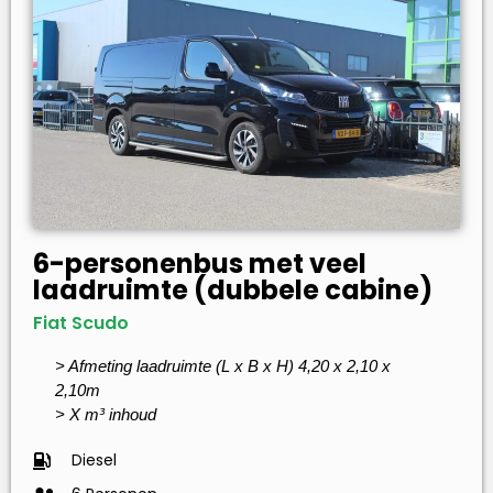
6-personenbus met veel
laadruimte (dubbele cabine)
Fiat Scudo
> Afmeting laadruimte (L x B x H) 4,20 x 2,10 x
2,10m
> X m³ inhoud
Diesel