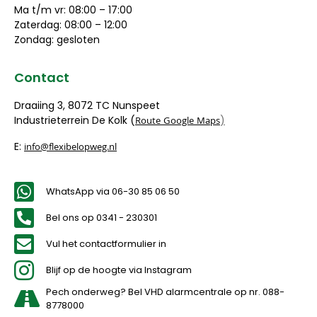
Ma t/m vr: 08:00 – 17:00
Zaterdag: 08:00 – 12:00
Zondag: gesloten
Contact
Draaiing 3, 8072 TC Nunspeet
Industrieterrein De Kolk (
)
Route Google Maps
E:
info@flexibelopweg.nl
WhatsApp via 06-30 85 06 50
Bel ons op 0341 - 230301
Vul het contactformulier in
Blijf op de hoogte via Instagram
Pech onderweg? Bel VHD alarmcentrale op nr. 088-
8778000