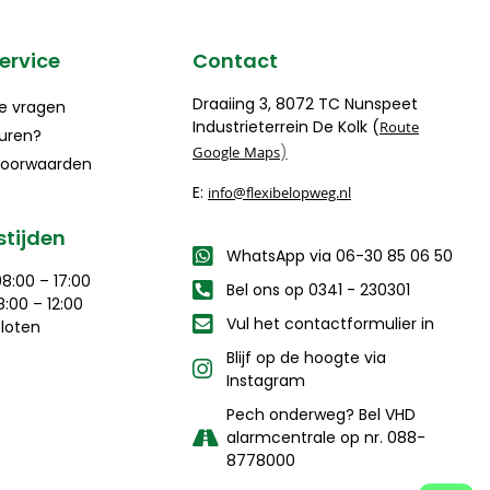
ervice
Contact
Draaiing 3, 8072 TC Nunspeet
e vragen
Industrieterrein De Kolk (
Route
uren?
)
Google Maps
oorwaarden
E:
info@flexibelopweg.nl
tijden
WhatsApp via 06-30 85 06 50
8:00 – 17:00
Bel ons op 0341 - 230301
:00 – 12:00
Vul het contactformulier in
loten
Blijf op de hoogte via
Instagram
Pech onderweg? Bel VHD
alarmcentrale op nr. 088-
8778000