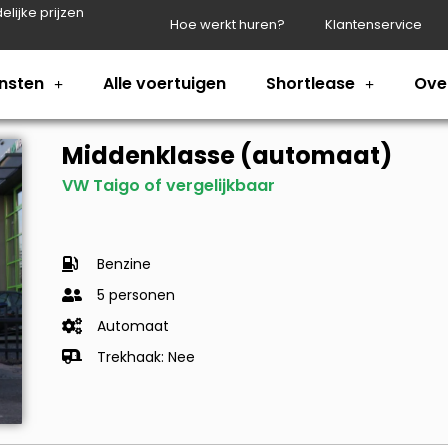
elijke prijzen
Hoe werkt huren?
Klantenservice
nsten
Alle voertuigen
Shortlease
Ove
Middenklasse (automaat)
VW Taigo of vergelijkbaar
Benzine
5 personen
Automaat
Trekhaak: Nee